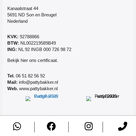
Kanaalstraat 44
5691 ND Son en Breugel
Nederland
KVK:
92788866
BTW:
NL002219589B49
ING:
NL 92 INGB 000 726 98 72
Bekijk
hier
ons certificaat.
Tel.
06 51 82 56 92
Mail:
info@pattybakker.nl
Web.
www.pattybakker.nl