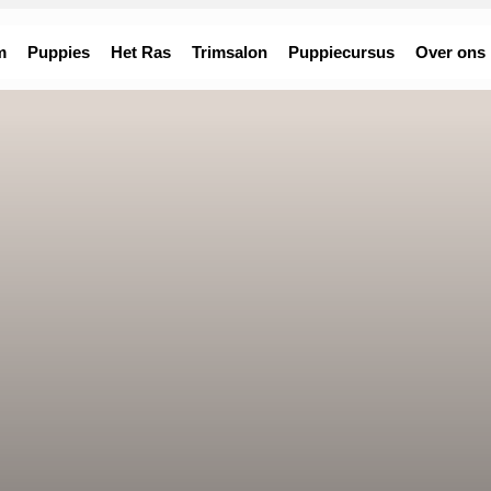
m
Puppies
Het Ras
Trimsalon
Puppiecursus
Over ons