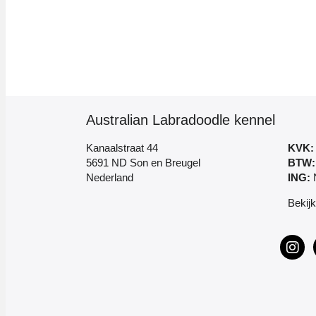
Australian Labradoodle kennel
Kanaalstraat 44
KVK:
5691 ND Son en Breugel
BTW:
Nederland
ING:
N
Bekij