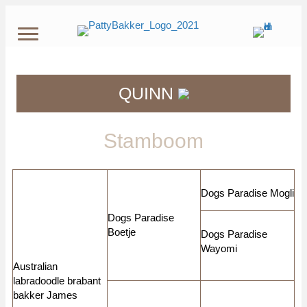
QUINN
Stamboom
Dogs Paradise Mogli
Dogs Paradise
Boetje
Dogs Paradise
Wayomi
Australian
labradoodle brabant
bakker James