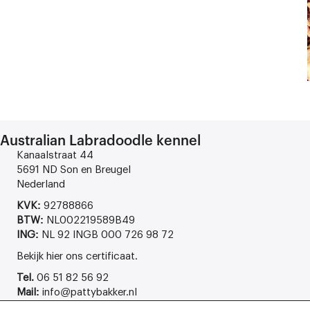
Australian Labradoodle kennel
Kanaalstraat 44
5691 ND Son en Breugel
Nederland
KVK:
92788866
BTW:
NL002219589B49
ING:
NL 92 INGB 000 726 98 72
Bekijk
hier
ons certificaat.
Tel.
06 51 82 56 92
Mail:
info@pattybakker.nl
Web.
www.pattybakker.nl