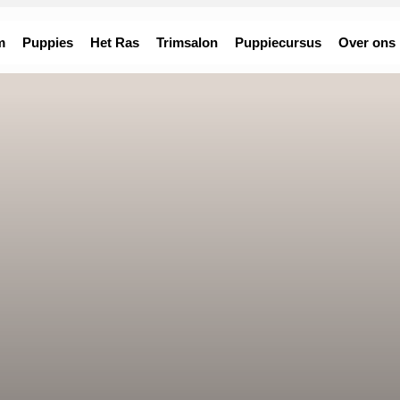
m
Puppies
Het Ras
Trimsalon
Puppiecursus
Over ons